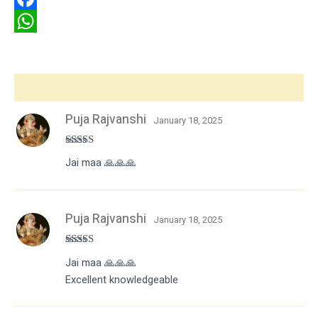
Facebook
WhatsApp
Reviews (3)
Puja Rajvanshi
January 18, 2025
Rated
5
out
Jai maa 🙏🙏🙏
of 5
Puja Rajvanshi
January 18, 2025
Rated
5
out
Jai maa 🙏🙏🙏
of 5
Excellent knowledgeable