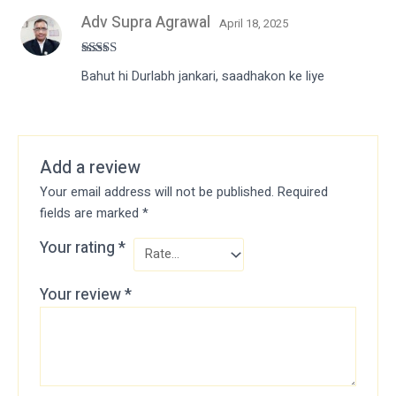
Adv Supra Agrawal
April 18, 2025
Rated
Bahut hi Durlabh jankari, saadhakon ke liye
3
out
of 5
Add a review
Your email address will not be published.
Required
fields are marked
*
Your rating
*
Your review
*