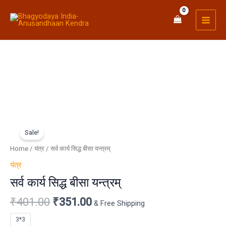
Skip
MAI
to
MEN
content
Original
Current
सर्व
price
price
कार्य
Sale!
was:
is:
सिद्ध
Home
/
यंत्र
/ सर्व कार्य सिद्ध बीसा यन्त्रम्
₹401.00.
₹351.00.
बीसा
यंत्र
यन्त्रम्
सर्व कार्य सिद्ध बीसा यन्त्रम्
quantity
₹
401.00
₹
351.00
& Free Shipping
3*3