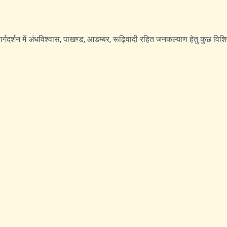
 के मार्गदर्शन में अंधविश्वास, पाखण्ड, आडम्बर, रूढ़िवादी रहित जनकल्याण हेतु कुछ व