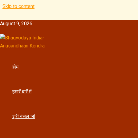
Skip to content
August 9, 2026
होम
Affinity: The Source of Positi
हमारें बारें में
By
कौशल बंसल जी "शिवोम्" बगला मुखी साधक
/
March 5, 2025
Post Views:
521
श्री बंसल जी
संसार में कुछ ही मनुष्य ऐसे होते हैं, जिनके भीतर धनात्मक आत्मीयता क
आत्मीयता का अर्थ होता है – अपनी आत्मा के समीपस्थ होकर उसके 
प्रत्येक आत्मा की अपनी एक आवाज होती है, और जो व्यक्ति अपनी आत्मा