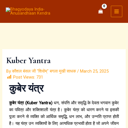
:
:
Skip
MAI
ऋ
जो
to
MEN
षि
सो
content
ग
व
ण
त
(
है
R
वो
i
खो
s
व
h
त
Kuber Yantra
i
है
k
,
By
कौशल बंसल जी "शिवोम्" बगला मुखी साधक
/
March 25, 2025
e
जो
Post Views:
731
s
जा
कुबेर यंत्र
h
ग
)
त
का
है
कुबेर यंत्र (Kuber Yantra)
धन, संपत्ति और समृद्धि के देवता भगवान कुबेर
ना
वो
का पवित्र और शक्तिशाली यंत्र है। कुबेर यंत्र को धारण करने या इसकी
म
पा
पूजा करने से व्यक्ति को आर्थिक समृद्धि, धन लाभ, और उन्नति प्राप्त होती
ऋ
व
षि
त
है। यह यंत्र उन व्यक्तियों के लिए अत्यधिक प्रभावी होता है जो अपने जीवन