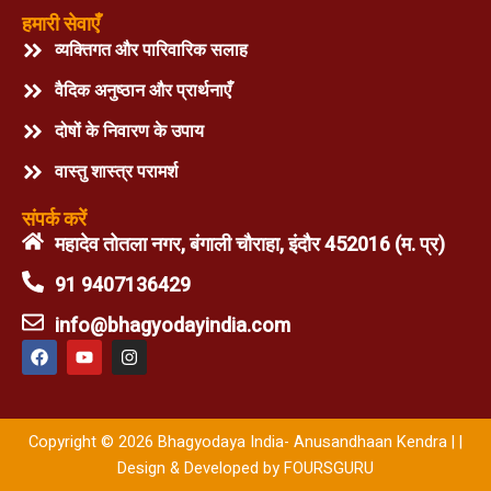
हमारी सेवाएँ
व्यक्तिगत और पारिवारिक सलाह
वैदिक अनुष्ठान और प्रार्थनाएँ
दोषों के निवारण के उपाय
वास्तु शास्त्र परामर्श
संपर्क करें
महादेव तोतला नगर, बंगाली चौराहा, इंदौर 452016 (म. प्र)
91 9407136429
info@bhagyodayindia.com
F
Y
I
a
o
n
c
u
s
e
t
t
b
u
a
o
b
g
Copyright © 2026 Bhagyodaya India- Anusandhaan Kendra | |
o
e
r
k
Design & Developed by FOURSGURU
a
m