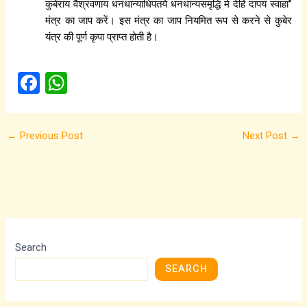
कुबेराय वैश्रवणाय धनधान्याधिपतये धनधान्यसमृद्धि मे देहि दापय स्वाहा”
मंत्र का जाप करें। इस मंत्र का जाप नियमित रूप से करने से कुबेर
यंत्र की पूर्ण कृपा प्राप्त होती है।
F
W
a
h
ce
at
←
Previous Post
Next Post
→
b
s
o
A
o
p
k
p
Search
SEARCH