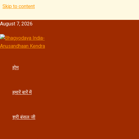
Skip to content
August 7, 2026
होम
Similarities in Devotion: Sanat
हमारें बारें में
By
कौशल बंसल जी "शिवोम्" बगला मुखी साधक
/
March 15, 2025
Post Views:
494
श्री बंसल जी
सनातन और बाइबल में भक्ति की समान