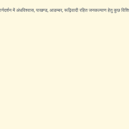
 के मार्गदर्शन में अंधविश्वास, पाखण्ड, आडम्बर, रूढ़िवादी रहित जनकल्याण हेतु कुछ व