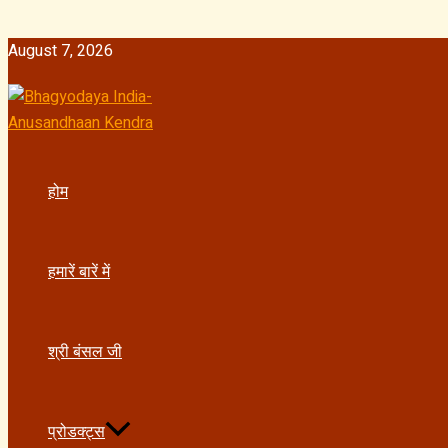
MENU
Skip
ऋषिगण
TOGGLE
to
(Rishikesh)
August 7, 2026
content
का
नाम
ऋषिकेश
कैसे
पड़ा
होम
?
हमारें बारें में
श्री बंसल जी
प्रोडक्ट्स