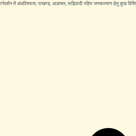
 के मार्गदर्शन में अंधविश्वास, पाखण्ड, आडम्बर, रूढ़िवादी रहित जनकल्याण हेतु कुछ व