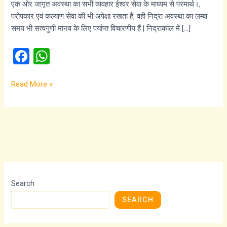
एक ओर जागृत अवस्था का सभी व्यवहार ईश्वर सेवा के माध्यम से परमार्थ।,
जागत
परोपकार एवं कल्याण सेवा की भी अपेक्षा रखता हैं, वही निद्रा अवस्था का लम्बा
है
समय भी सत्वगुणी मानव के लिए पर्याप्त विचारणीय हैं | निद्राकाल में […]
वो
पावत
F
W
है
a
h
ce
at
Read More »
b
s
o
A
o
p
k
p
Search
SEARCH