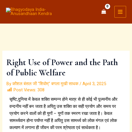
:
:
Skip
MAI
ऋ
जो
to
MEN
षि
सो
content
ग
व
ण
त
(
है
R
वो
i
खो
s
व
h
त
Right Use of Power and the Path
i
है
of Public Welfare
k
,
e
जो
s
जा
By
कौशल बंसल जी "शिवोम्" बगला मुखी साधक
/
April 3, 2025
h
ग
Post Views:
308
)
त
सृष्टि,दुनिया में केवल शक्ति सम्पन्न होने मात्र से ही कोई भी पूज्यनीय और
का
है
वन्दनीय नहीं बन जाता है अपितु उस शक्ति का सही प्रयोग और समय पर
ना
वो
प्रयोग करने वालों को ही युगों – युगों तक स्मरण रखा जाता है। केवल
म
पा
ऋ
व
सामर्थ्यवान होना पर्याप्त नहीं है अपितु उस सामर्थ्य को लोक मंगल एवं लोक
षि
त
कल्याण में लगाना ही जीवन की परम श्रेष्ठता एवं सार्थकता है।