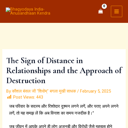
:
:
Skip
MAI
ऋ
जो
to
MEN
षि
सो
content
ग
व
ण
त
(
है
R
वो
i
खो
s
व
h
त
The Sign of Distance in
i
है
Relationships and the Approach of
k
,
e
जो
Destruction
s
जा
h
ग
By
कौशल बंसल जी "शिवोम्" बगला मुखी साधक
/
February 5, 2025
)
त
Post Views:
443
का
है
ना
वो
जब परिवार के सदस्य और रिश्तेदार दुश्मन लगने लगें, और पराए अपने लगने
म
पा
लगें, तो यह समझ लें कि अब विनाश का समय नजदीक है।”
ऋ
व
षि
त
जब जीवन में आपके अपने ही लोग अजनबी और विरोधी जैसे महसूस होने