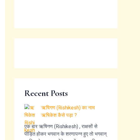
व
ऋ
त
षि
है
के
श
कै
से
प
ड़ा
?
Recent Posts
ऋषिगण (Rishikesh) का नाम
ऋषिकेश कैसे पड़ा ?
एक बार ऋषिगण (Rishikesh) , राक्षसों से
पीड़ित होकर भगवान के शरणापन्न हुए तो भगवान्