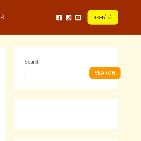
:
:
जो
ऋ
रें
परामर्श लें
सो
षि
व
ग
त
ण
है
(
वो
R
खो
i
Search
व
s
त
h
SEARCH
है
i
,
k
जो
e
जा
s
ग
h
त
)
है
का
वो
ना
पा
म